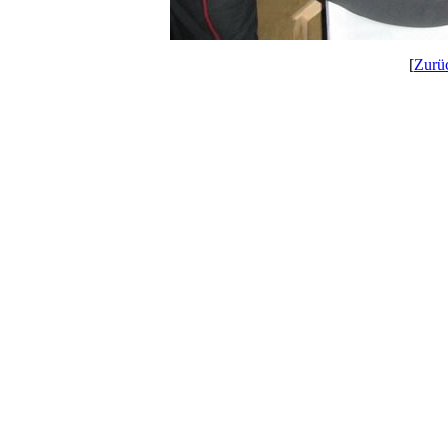
[
Zurü